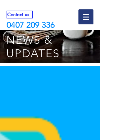
Contact us
0407 209 336
NEWS &
UPDATES